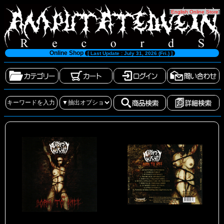
[
English Online Store
]
Online Shop
[ Last Update : July 31, 2026 (Fri.) ]