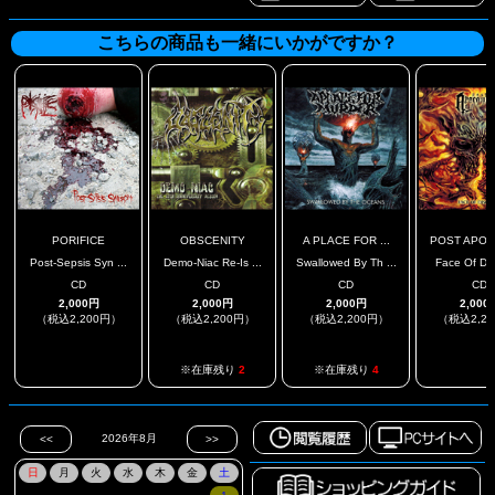
こちらの商品も一緒にいかがですか？
PORIFICE
OBSCENITY
A PLACE FOR ...
POST APOCA
Post-Sepsis Syn ...
Demo-Niac Re-Is ...
Swallowed By Th ...
Face Of Di
CD
CD
CD
CD
2,000円
2,000円
2,000円
2,000
（税込2,200円）
（税込2,200円）
（税込2,200円）
（税込2,2
.
.
※在庫残り
2
※在庫残り
4