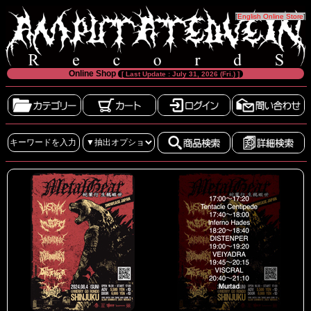
[
English Online Store
]
Online Shop
[ Last Update : July 31, 2026 (Fri.) ]