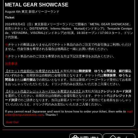
METAL GEAR SHOWCASE
August 4th 東京 新宿メリーゴーランド
Ticket
2024年8月4日（日）東京新宿メリーゴーランドにて開催の「METAL GEAR SHOWCASE」
前売りチケット。DISTENPER、Inferno Hades、Murtad(インドネシア)、Tentatcle Centipe
de、VEIYADRA、VISCRAL(インドネシア)が出演。16:30オープン / 17:00スタート。ドリン
ク代別途。
※
チケットの郵送はありませんのでチケット単品のみのご注文で代金引換はご利用いただけ
ません。代金引換を希望される場合は他商品と一緒にお買い求めください。
※
チケット単品のみのご注文を希望される方は下記注意事項をお読みください。
注意事項
【チケット代金前払いを希望される方】
お支払方法は
郵便振替
、
ゆうちょ間送金
、
銀行振込
のいずれかを、出荷区分は自動的に会場引取となります。チケット代は
郵便振替
、
ゆうちょ
間送金
または
銀行振込
での前払いとなります。当日は新宿メリーゴーランド受付にてお名前
をおっしゃっていただいたうえ、ドリンク代のみお支払いいただきご入場ください。
【チケット代金クレジットカード払いを希望される方】
お支払方法は
クレジットカード決済
を選択してください。出荷区分は自動的に会場引取となります。チケット代は
クレジットカ
ード決済
でのご請求となります。当日は新宿メリーゴーランド受付にてお名前をおっしゃっ
ていただいたうえ、ドリンク代のみお支払いいただきご入場ください。
If you cannot read Japanese and want to know how to order your ticket, then write to
mail
order@amputatedvein.com
. Thanks !
Sold Out