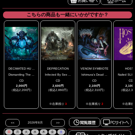
こちらの商品も一緒にいかがですか？
DECIMATED HU ...
DEPRECATION
VENOM SYMBIOTE
HOSTI
Dismantling The ...
Infected By Sex ...
Ishimura's Dead ...
Nailed SLI
CD
CD
CD
CD
2,000円
2,600円
2,100円
2,100
（税込2,200円）
（税込2,860円）
（税込2,310円）
（税込2,3
.
※在庫残り
3
※在庫残り
2
※在庫残