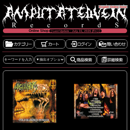
[
English Online Store
]
Online Shop
[ Last Update : July 31, 2026 (Fri.) ]