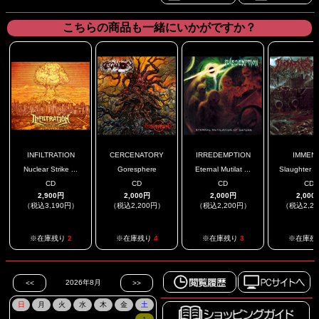
こちらの商品も一緒にいかがですか？
INFILTRATION
CERCENATORY
IRREDEMPTION
IMMEN
Nuclear Strike ...
Goresphere
Eternal Mutilat ...
Slaughter Of
CD
CD
CD
CD
2,900円
2,000円
2,000円
2,000
（税込3,190円）
（税込2,200円）
（税込2,200円）
（税込2,2
※在庫残り
2
※在庫残り
4
※在庫残り
3
※在庫残