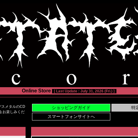
Online Store
[ Last Update : July 31, 2026 (Fri.) ]
スメタルのCD
い物をお楽しみくだ