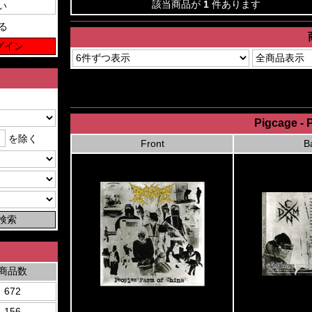
該当商品が
1
件あります
る
Pigcage - 
を除く
Front
B
商品数
672
156