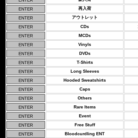
再入荷
アウトレット
CDs
MCDs
Vinyls
DVDs
T-Shirts
Long Sleeves
Hooded Sweatshirts
Caps
Others
Rare Items
Event
Free Stuff
Bloodcurdling ENT