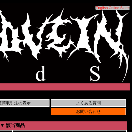
[
English Online Store
]
▼ 該当商品