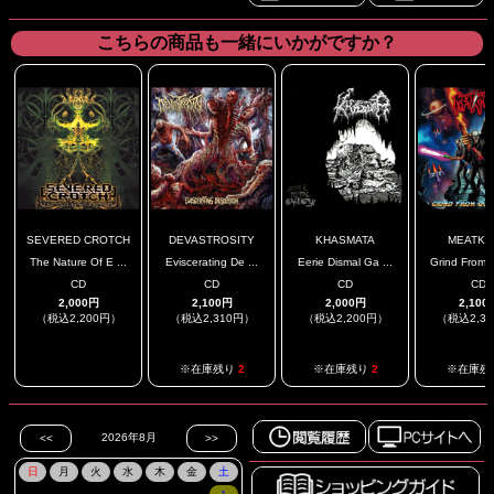
こちらの商品も一緒にいかがですか？
SEVERED CROTCH
DEVASTROSITY
KHASMATA
MEATKN
The Nature Of E ...
Eviscerating De ...
Eerie Dismal Ga ...
Grind From O
CD
CD
CD
CD
2,000円
2,100円
2,000円
2,100
（税込2,200円）
（税込2,310円）
（税込2,200円）
（税込2,3
.
※在庫残り
2
※在庫残り
2
※在庫残