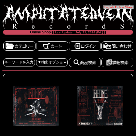
[
English Online Store
]
Online Shop
[ Last Update : July 31, 2026 (Fri.) ]