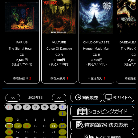
PARIUS
VULTURE
CHILD OF WASTE
DAEDALEAN 
The Signal Hear ...
Curse Of Damage
Hunger Made Man
The Rise Of 
CD
CD-R
CD-R
CD
2,500円
2,100円
3,500円
2,000
（税込2,750円）
（税込2,310円）
（税込3,850円）
（税込2,2
※在庫残り
2
※在庫残り
3
※在庫残り
3
※在庫残