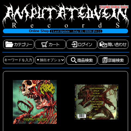
[
English Online Store
]
Online Shop
[ Last Update : July 31, 2026 (Fri.) ]