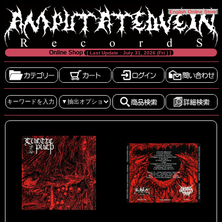
[
English Online Store
]
Online Shop
[ Last Update : July 31, 2026 (Fri.) ]