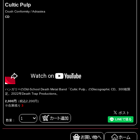
Cultic Pulp
Crush Conformity / Adrastea
CD
ハンガリーのOld-School Death Metal Band「Cultic Pulp」のDiscographic CD。300枚限
定。2022年Death Trap Productions。
2,000円
（税込2,200円）
※在庫残り
3
数量：