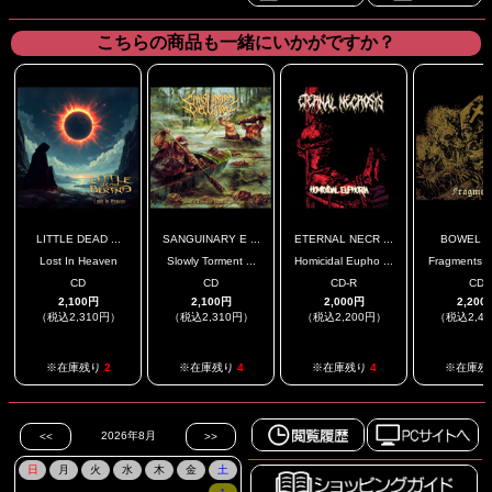
こちらの商品も一緒にいかがですか？
LITTLE DEAD ...
SANGUINARY E ...
ETERNAL NECR ...
BOWEL F
Lost In Heaven
Slowly Torment ...
Homicidal Eupho ...
Fragments DI
CD
CD
CD-R
CD
2,100円
2,100円
2,000円
2,200
（税込2,310円）
（税込2,310円）
（税込2,200円）
（税込2,4
※在庫残り
2
※在庫残り
4
※在庫残り
4
※在庫残