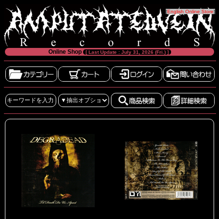
[
English Online Store
]
Online Shop
[ Last Update : July 31, 2026 (Fri.) ]