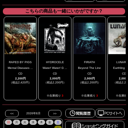
こちらの商品も一緒にいかがですか？
RAPED BY PIGS
HYDROCELE
FIRIATH
LUNARS
Mental Diseases ...
Water! Water! G ...
Beyond The Line
Earthling / T
CD
CD
CD
CD
2,200円
2,000円
2,000円
2,000
（税込2,420円）
（税込2,200円）
（税込2,200円）
（税込2,2
.
※在庫残り
3
※在庫残り
3
※在庫残