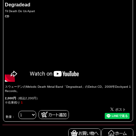
Degradead
Til Death Do Us Apart
CD
スウェーデンのMelodic Death Metal Band「Degradead」のDebut CD。2008年Dockyard 1
Records。
2,000円
（税込2,200円）
※在庫残り
1
数量：