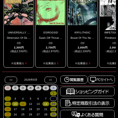
UNIVERSALLY ...
EGROGSID
KRYLITHSIC
IMPETIGO /
Dimension Of De ...
Sawn Off Throat ...
Beast Of The No ...
Primitives / 
CD
CD
CD
CD
2,300円
2,700円
2,000円
2,000
（税込2,530円）
（税込2,970円）
（税込2,200円）
（税込2,2
※在庫残り
4
※在庫残り
2
※在庫残り
3
※在庫残