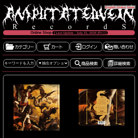
[
English Online Store
]
Online Shop
[ Last Update : July 31, 2026 (Fri.) ]