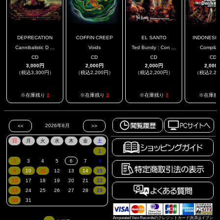
DEPRECATION
COFFIN CREEP
EL SANTO
INDONESIAN
Cannibalistic D ...
Voids
Ted Bundy : Con ...
Compilat
CD
CD
CD
CD
3,000円
2,000円
2,000円
2,000
（税込3,300円）
（税込2,200円）
（税込2,200円）
（税込2,2
※在庫残り
2
※在庫残り
2
※在庫残り
3
※在庫残
Amputated Vein Recordsのクレジットカード決済はイプシ