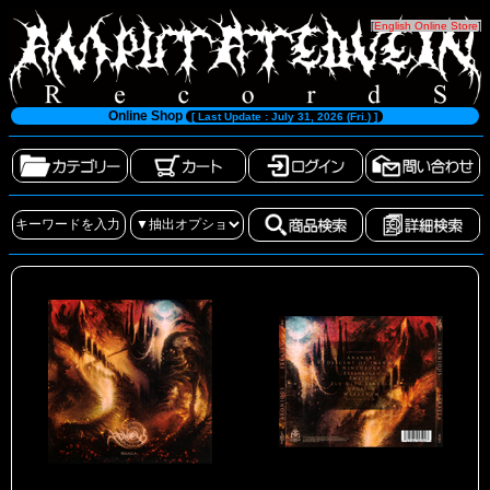
[
English Online Store
]
Online Shop
[ Last Update : July 31, 2026 (Fri.) ]