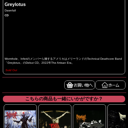
Greylotus
Dawnfall
CD
Wormhole、Inferiのメンバーら擁するアメリカはメリーランドのTechnical Deathcore Band
「Greylotus」のDebut CD。2022年The Artisan Era。
Sold Out
こちらの商品も一緒にいかがですか？