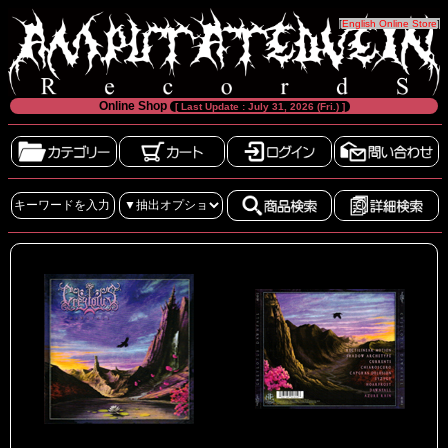
[
English Online Store
]
Online Shop
[ Last Update : July 31, 2026 (Fri.) ]