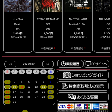
KLYSMA
TEXAS KETAMINE
NYCTOPHAGIA
TRIUMVIR
Death
S/T
Terrified Of To ...
S/T
CD
CD
CD
CD
2,000円
3,500円
2,000円
2,300
（税込2,200円）
（税込3,850円）
（税込2,200円）
（税込2,5
.
※在庫残り
2
※在庫残り
2
※在庫残
Amputated Vein Recordsのクレジットカード決済はイプシ