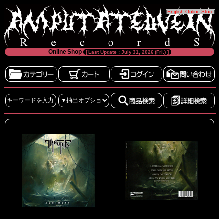
[
English Online Store
]
Online Shop
[ Last Update : July 31, 2026 (Fri.) ]