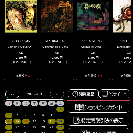
PATHOLOGIST
IMPERIAL EXE ...
COEXISTENCE
UNLIT F
Grinding Opus O ...
Commanding Sata ...
Collateral Dime ...
Everlasting 
CD
CD
CD
CD
2,300円
2,000円
2,300円
2,000
（税込2,530円）
（税込2,200円）
（税込2,530円）
（税込2,2
.
※在庫残り
2
※在庫残り
4
※在庫残