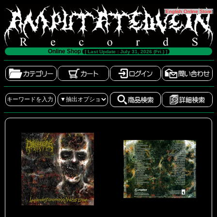
[
English Online Store
]
Online Shop
[ Last Update : July 31, 2026 (Fri.) ]