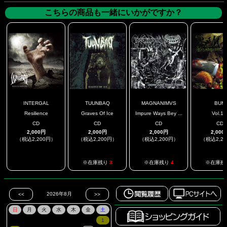
こちらの商品も一緒にいかがですか？
INTERGAL
TUUNBAQ
MAGNANIMVS
BUM
Resilience
Graves Of Ice
Impure Ways Bey ...
Vol.1
CD
CD
CD
CD
2,000円
2,000円
2,000円
2,000
（税込2,200円）
（税込2,200円）
（税込2,200円）
（税込2,2
.
※在庫残り
3
※在庫残り
4
※在庫残