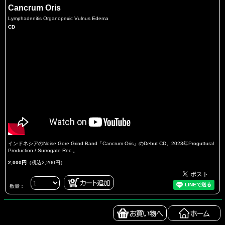
Cancrum Oris
Lymphadenitis Organopexic Vulnus Edema
CD
インドネシアのNoise Gore Grind Band「Cancrum Oris」のDebut CD。2023年Proguttural
Production / Surrogate Rec.。
2,000円
（税込2,200円）
数量：