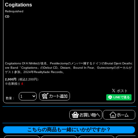
Cogitations
Relinquished
CD
Cogitations Of A Nihilistが改名、Pestilectomyのメンバー擁するドイツのBrutal Djent Deathc
ore Band「Cogitations」のDebut CD。Distant、Bound In Fear、Gutrectomyのボーカルが
ゲスト参加。2024年Realityfade Records。
2,000円
（税込2,200円）
※在庫残り
4
数量：
こちらの商品も一緒にいかがですか？