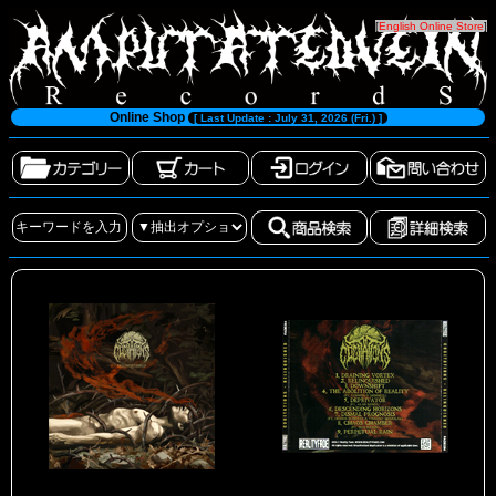
[
English Online Store
]
Online Shop
[ Last Update : July 31, 2026 (Fri.) ]