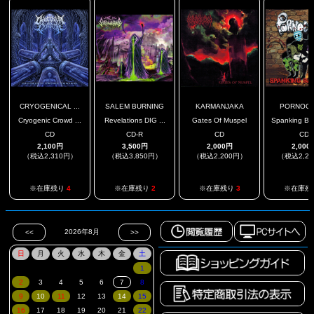
CRYOGENICAL ...
SALEM BURNING
KARMANJAKA
PORNOC
Cryogenic Crowd ...
Revelations DIG ...
Gates Of Muspel
Spanking Bac
CD
CD-R
CD
CD
2,100円
3,500円
2,000円
2,000
（税込2,310円）
（税込3,850円）
（税込2,200円）
（税込2,2
※在庫残り
4
※在庫残り
2
※在庫残り
3
※在庫残