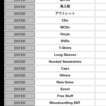
再入荷
アウトレット
CDs
MCDs
Vinyls
DVDs
T-Shirts
Long Sleeves
Hooded Sweatshirts
Caps
Others
Rare Items
Event
Free Stuff
Bloodcurdling ENT