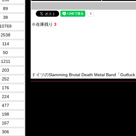
89
38
※在庫残り
3
10769
2538
114
50
1211
203
ドイツのSlamming Brutal Death Metal Band「Gutfuc
252
176
224
477
198
167
306