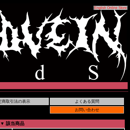
[
English Online Store
]
▼ 該当商品