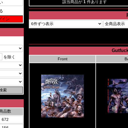
該当商品が
1
件あります
る
Gutfuck
を除く
Front
B
商品数
672
156