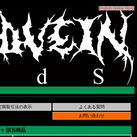
[
English Online Store
]
▼ 該当商品