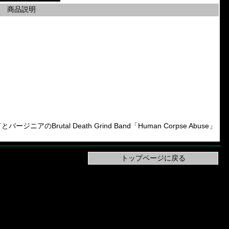
商品説明
アのBrutal Death Grind Band「Human Corpse Abuse」