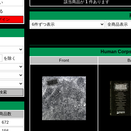
該当商品が
1
件あります
る
Human Corps
を除く
Front
B
商品数
672
156