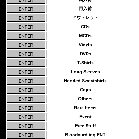
再入荷
アウトレット
CDs
MCDs
Vinyls
DVDs
T-Shirts
Long Sleeves
Hooded Sweatshirts
Caps
Others
Rare Items
Event
Free Stuff
Bloodcurdling ENT