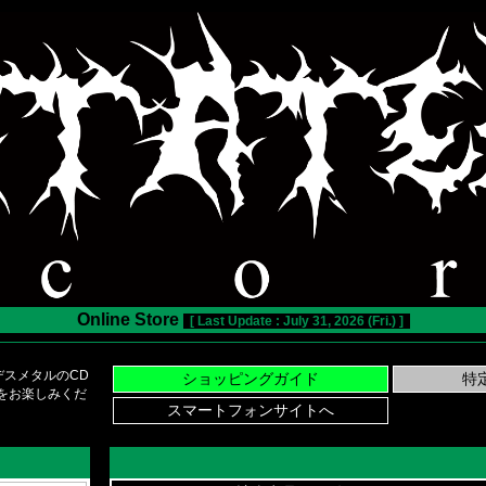
Online Store
[ Last Update : July 31, 2026 (Fri.) ]
スメタルのCD
い物をお楽しみくだ