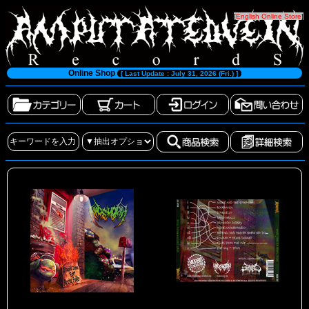
[
English Online Store
]
Online Shop
[ Last Update : July 31, 2026 (Fri.) ]