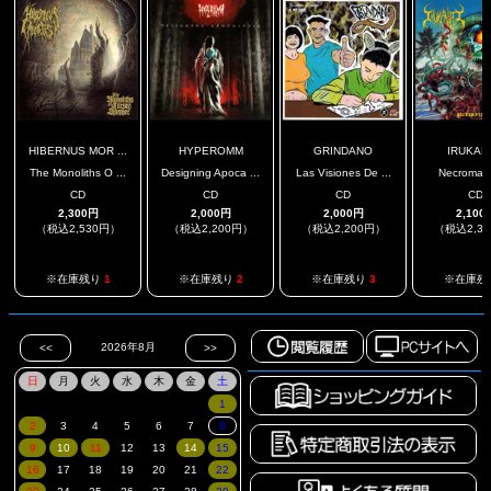
HIBERNUS MOR ...
HYPEROMM
GRINDANO
IRUKAN
The Monoliths O ...
Designing Apoca ...
Las Visiones De ...
Necromato
CD
CD
CD
CD
2,300円
2,000円
2,000円
2,100
（税込2,530円）
（税込2,200円）
（税込2,200円）
（税込2,3
※在庫残り
1
※在庫残り
2
※在庫残り
3
※在庫残