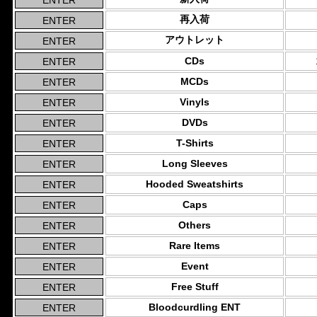
再入荷
アウトレット
CDs
MCDs
Vinyls
DVDs
T-Shirts
Long Sleeves
Hooded Sweatshirts
Caps
Others
Rare Items
Event
Free Stuff
Bloodcurdling ENT