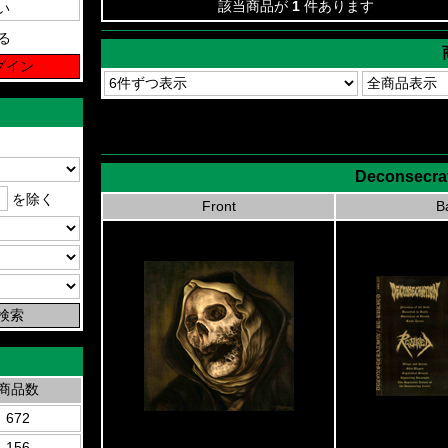
該当商品が
1
件あります
る
Deconsecrat
を除く
Front
B
商品数
672
156