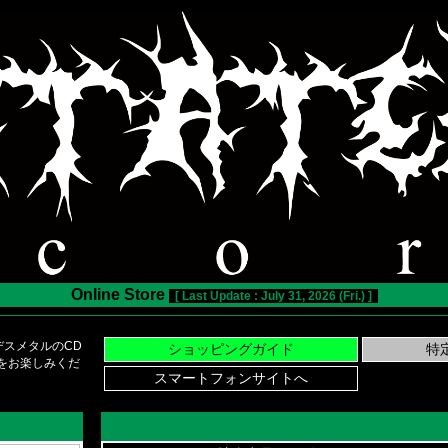
Online Store
[ Last Update : July 31, 2026 (Fri.) ]
スメタルのCD
い物をお楽しみくだ