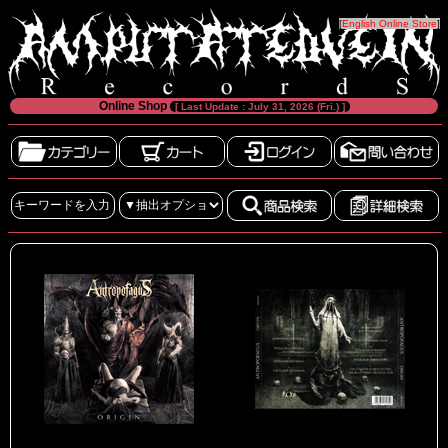
[
English Online Store
]
Online Shop
[ Last Update : July 31, 2026 (Fri.) ]