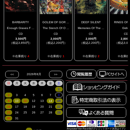
BARBARITY
GOLEM OF GOR ...
DEEP SILENT
RINGS OF S
Enough Graves F ...
The Stench Of O ...
Memories Of The ...
Gidim
CD
CD
CD
CD
3,500円
2,000円
2,000円
2,800
（税込3,850円）
（税込2,200円）
（税込2,200円）
（税込3,0
※在庫残り
4
※在庫残り
1
※在庫残り
2
※在庫残
Amputated Vein Recordsのクレジットカード決済はイプシ