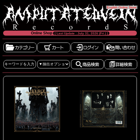
[
English Online Store
]
Online Shop
[ Last Update : July 31, 2026 (Fri.) ]