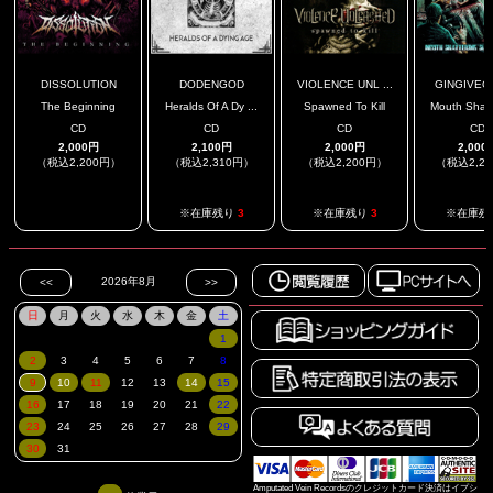
DISSOLUTION
DODENGOD
VIOLENCE UNL ...
GINGIVEC
The Beginning
Heralds Of A Dy ...
Spawned To Kill
Mouth Shatte
CD
CD
CD
CD
2,000円
2,100円
2,000円
2,000
（税込2,200円）
（税込2,310円）
（税込2,200円）
（税込2,2
.
※在庫残り
3
※在庫残り
3
※在庫残
Amputated Vein Recordsのクレジットカード決済はイプシ