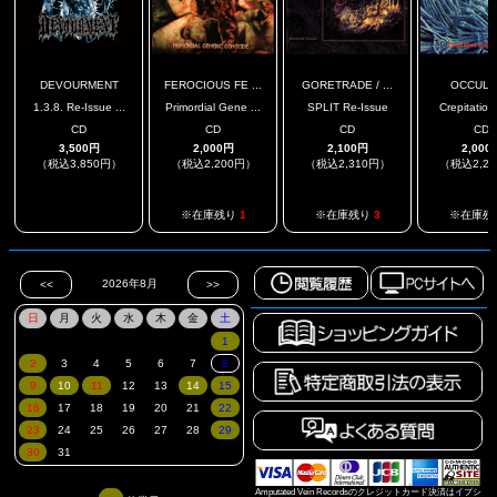
DEVOURMENT
FEROCIOUS FE ...
GORETRADE / ...
OCCULS
1.3.8. Re-Issue ...
Primordial Gene ...
SPLIT Re-Issue
Crepitation 
CD
CD
CD
CD
3,500円
2,000円
2,100円
2,000
（税込3,850円）
（税込2,200円）
（税込2,310円）
（税込2,2
.
※在庫残り
1
※在庫残り
3
※在庫残
Amputated Vein Recordsのクレジットカード決済はイプシ