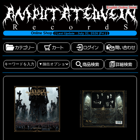
[
English Online Store
]
Online Shop
[ Last Update : July 31, 2026 (Fri.) ]