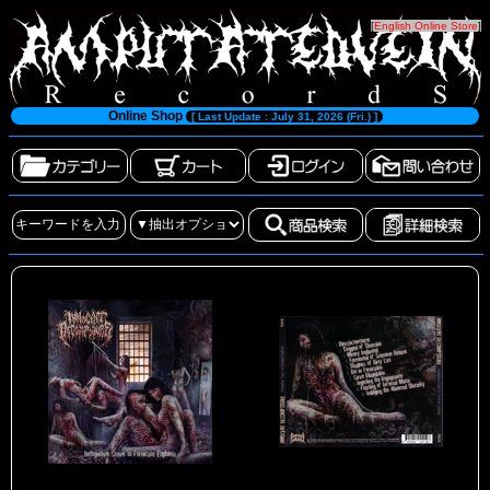
[
English Online Store
]
Online Shop
[ Last Update : July 31, 2026 (Fri.) ]