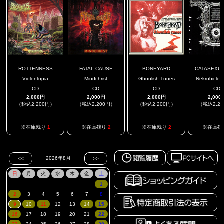
ROTTENNESS
FATAL CAUSE
BONEYARD
CATASEXUAL
Violentopia
Mindchrist
Ghoulish Tunes
Nekrobicle C
CD
CD
CD
CD
2,000円
2,000円
2,000円
2,000
（税込2,200円）
（税込2,200円）
（税込2,200円）
（税込2,2
※在庫残り
1
※在庫残り
2
※在庫残り
2
※在庫残