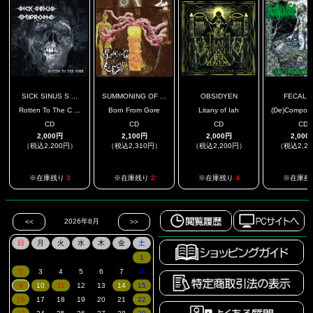
SICK SINUS S ...
SUMMONING OF ...
OBSIDYEN
FECALI
Rotten To The C ...
Born From Gore
Litany of Iah
(De)Composin
CD
CD
CD
CD
2,000円
2,100円
2,000円
2,000
（税込2,200円）
（税込2,310円）
（税込2,200円）
（税込2,2
※在庫残り
3
※在庫残り
2
※在庫残り
4
※在庫残