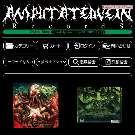
[
English Online Store
]
Online Shop
[ Last Update : July 31, 2026 (Fri.) ]