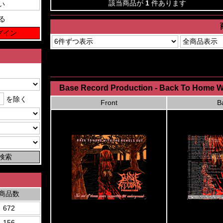
該当商品が
1
件あります
る
Base Record Production - Back To Home 
を除く
Front
B
商品数
672
156