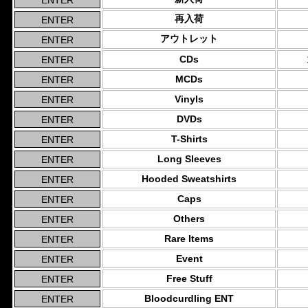
再入荷
アウトレット
CDs
MCDs
Vinyls
DVDs
T-Shirts
Long Sleeves
Hooded Sweatshirts
Caps
Others
Rare Items
Event
Free Stuff
Bloodcurdling ENT