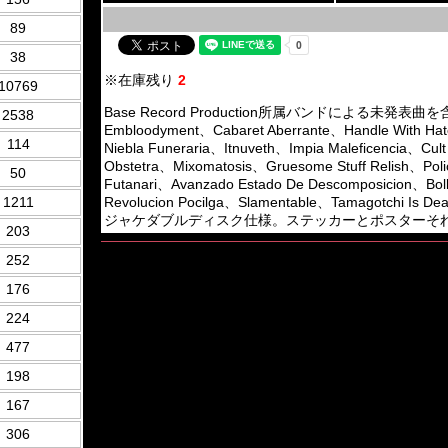
89
38
※在庫残り
2
10769
Base Record Production所属バンドによる未発表曲を含むCom
2538
Embloodyment、Cabaret Aberrante、Handle With Ha
114
Niebla Funeraria、Itnuveth、Impia Maleficencia、Cult
Obstetra、Mixomatosis、Gruesome Stuff Relish、Po
50
Futanari、Avanzado Estado De Descomposicion、Bol
1211
Revolucion Pocilga、Slamentable、Tamagotchi Is 
ジャケダブルディスク仕様。ステッカーとポスターそれぞれ2種付き
203
252
176
224
477
198
167
306