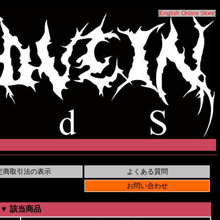
[
English Online Store
]
▼ 該当商品