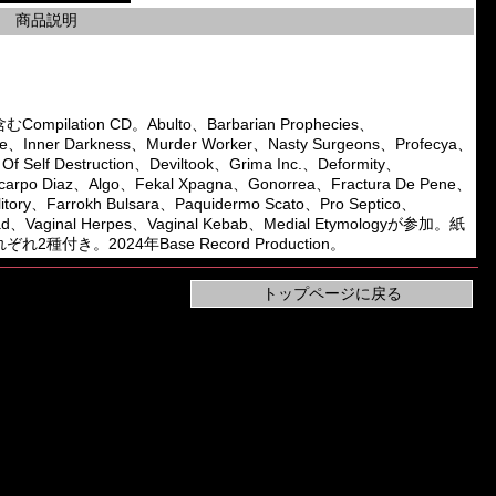
商品説明
pilation CD。Abulto、Barbarian Prophecies、
te、Inner Darkness、Murder Worker、Nasty Surgeons、Profecya、
 Of Self Destruction、Deviltook、Grima Inc.、Deformity、
licarpo Diaz、Algo、Fekal Xpagna、Gonorrea、Fractura De Pene、
litory、Farrokh Bulsara、Paquidermo Scato、Pro Septico、
Dead、Vaginal Herpes、Vaginal Kebab、Medial Etymologyが参加。紙
。2024年Base Record Production。