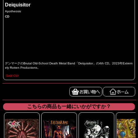
Deiquisitor
Apotheosis
CD
デンマークのBrutal Old-School Death Metal Band「Deiquisitor」の4th CD。2023年Extrem
ely Rotten Productions。
Sold Out
こちらの商品も一緒にいかがですか？