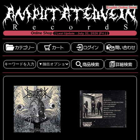
[
English Online Store
]
Online Shop
[ Last Update : July 31, 2026 (Fri.) ]