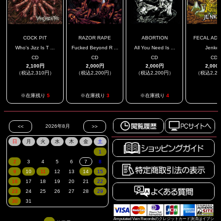
COCK PIT
RAZOR RAPE
ABORTION
FECAL ADDI
Who's Jizz Is T ...
Fucked Beyond R ...
All You Need Is ...
Jenke
CD
CD
CD
CD
2,100円
2,000円
2,000円
2,000
（税込2,310円）
（税込2,200円）
（税込2,200円）
（税込2,2
.
※在庫残り
5
※在庫残り
3
※在庫残り
4
Amputated Vein Recordsのクレジットカード決済はイプシ