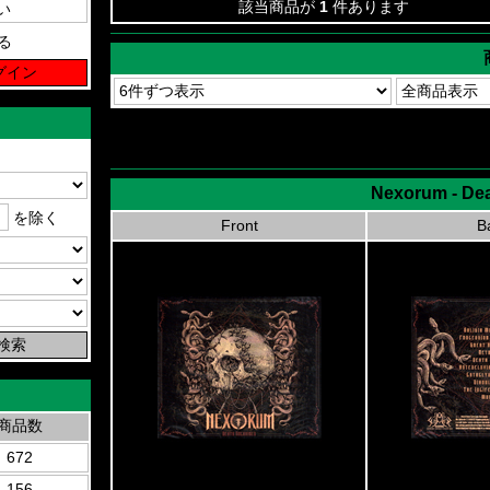
該当商品が
1
件あります
る
Nexorum - De
を除く
Front
B
商品数
672
156