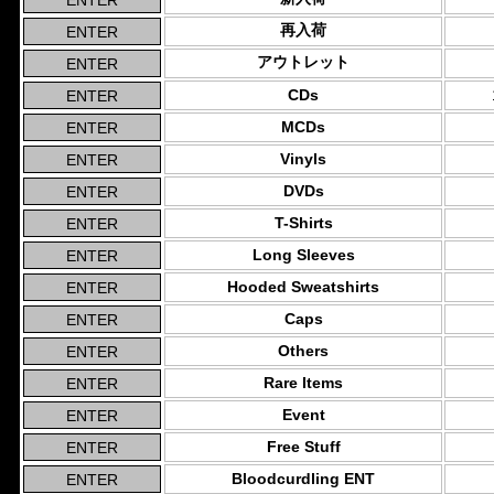
再入荷
アウトレット
CDs
MCDs
Vinyls
DVDs
T-Shirts
Long Sleeves
Hooded Sweatshirts
Caps
Others
Rare Items
Event
Free Stuff
Bloodcurdling ENT