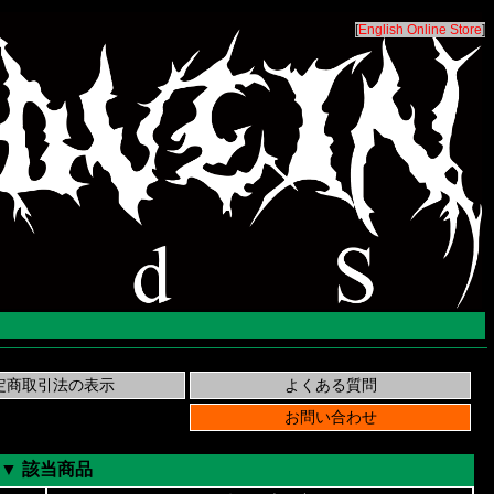
[
English Online Store
]
▼ 該当商品