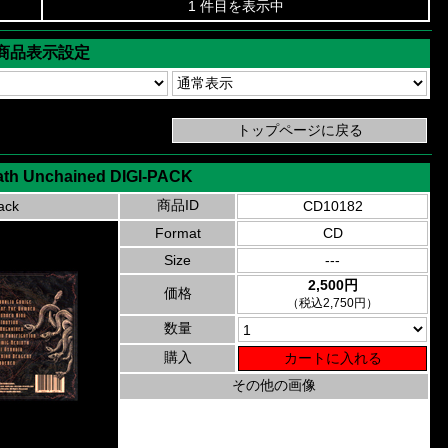
1 件目を表示中
商品表示設定
ath Unchained DIGI-PACK
商品ID
ack
CD10182
Format
CD
Size
---
2,500円
価格
（税込2,750円）
数量
購入
その他の画像