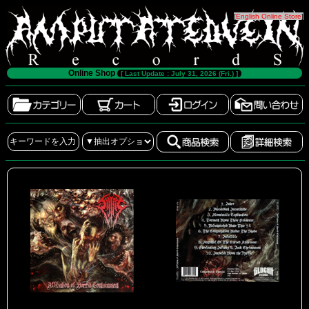
[
English Online Store
]
Online Shop
[ Last Update : July 31, 2026 (Fri.) ]