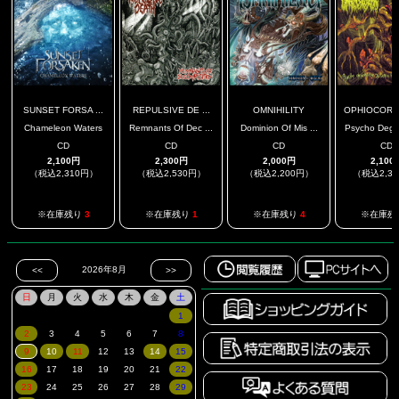
SUNSET FORSA ...
REPULSIVE DE ...
OMNIHILITY
OPHIOCORD
Chameleon Waters
Remnants Of Dec ...
Dominion Of Mis ...
Psycho Degen
CD
CD
CD
CD
2,100円
2,300円
2,000円
2,100
（税込2,310円）
（税込2,530円）
（税込2,200円）
（税込2,3
※在庫残り
3
※在庫残り
1
※在庫残り
4
※在庫残