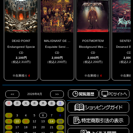
DEAD POINT
MALIGNANT GE ...
POSTMORTEM
SENTEN
Endangered Specie
Exquisite Servi ...
Bloodground Mes ...
Drowned By
CD
CD
CD
CD
2,100円
2,000円
2,000円
2,000
（税込2,310円）
（税込2,200円）
（税込2,200円）
（税込2,2
.
※在庫残り
4
※在庫残り
4
※在庫残