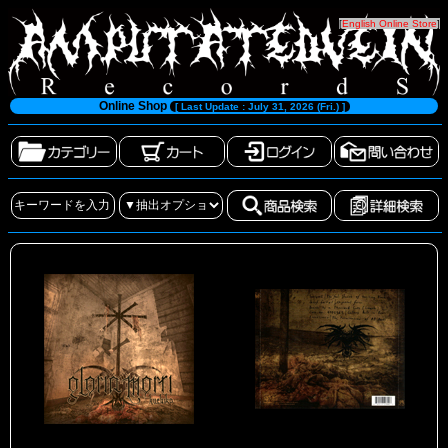
[
English Online Store
]
Online Shop
[ Last Update : July 31, 2026 (Fri.) ]