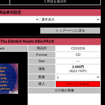
1 件目を表示中
商品表示設定
m The Eldritch Realm DIGI-PACK
商品ID
ack
CD10226
Format
CD
Size
---
2,500円
価格
（税込2,750円）
数量
購入
その他の画像