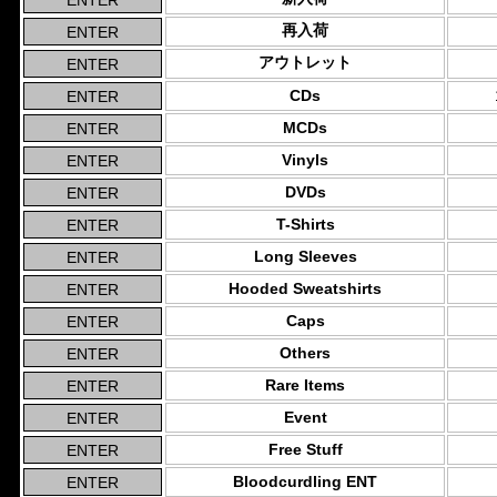
再入荷
アウトレット
CDs
MCDs
Vinyls
DVDs
T-Shirts
Long Sleeves
Hooded Sweatshirts
Caps
Others
Rare Items
Event
Free Stuff
Bloodcurdling ENT