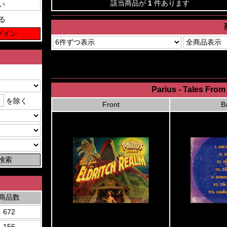
該当商品が
1
件あります
る
Parius - Tales Fro
を除く
Front
B
商品数
672
156