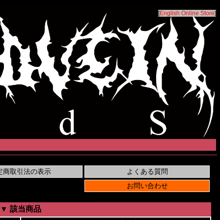
[
English Online Store
]
▼ 該当商品