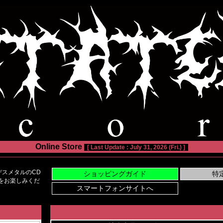
Online Store
[ Last Update : July 31, 2026 (Fri.) ]
スメタルのCD
い物をお楽しみくだ