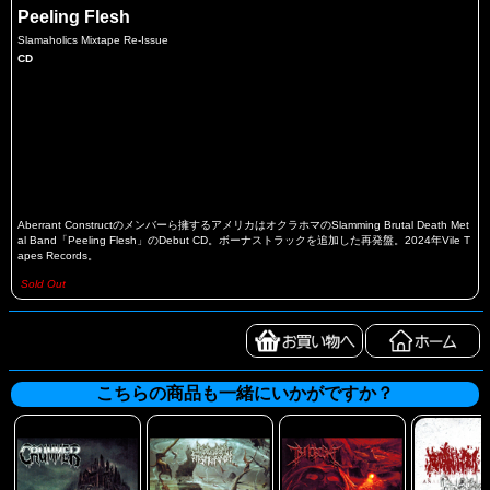
Peeling Flesh
Slamaholics Mixtape Re-Issue
CD
Aberrant Constructのメンバーら擁するアメリカはオクラホマのSlamming Brutal Death Met
al Band「Peeling Flesh」のDebut CD。ボーナストラックを追加した再発盤。2024年Vile T
apes Records。
Sold Out
こちらの商品も一緒にいかがですか？