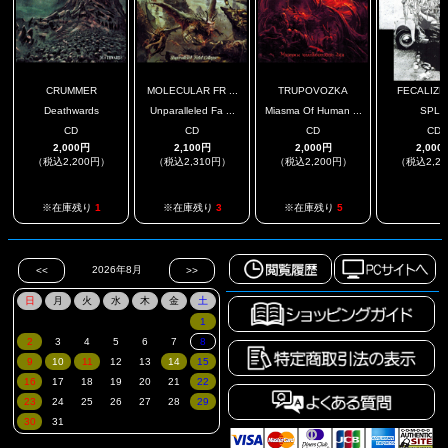
CRUMMER
MOLECULAR FR ...
TRUPOVOZKA
FECALIZER 
Deathwards
Unparalleled Fa ...
Miasma Of Human ...
SPLI
CD
CD
CD
CD
2,000円
2,100円
2,000円
2,000
（税込2,200円）
（税込2,310円）
（税込2,200円）
（税込2,2
.
※在庫残り
1
※在庫残り
3
※在庫残り
5