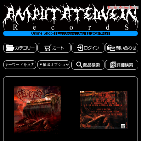
[
English Online Store
]
Online Shop
[ Last Update : July 31, 2026 (Fri.) ]