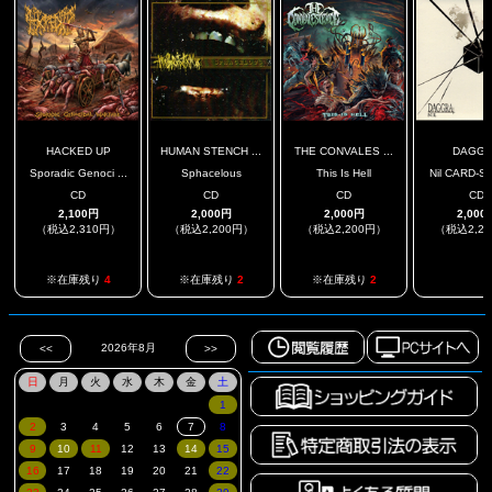
HACKED UP
HUMAN STENCH ...
THE CONVALES ...
DAGG
Sporadic Genoci ...
Sphacelous
This Is Hell
Nil CARD-
CD
CD
CD
CD
2,100円
2,000円
2,000円
2,000
（税込2,310円）
（税込2,200円）
（税込2,200円）
（税込2,2
.
※在庫残り
4
※在庫残り
2
※在庫残り
2