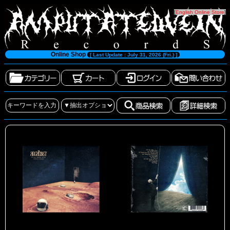
[
English Online Store
]
Online Shop
[ Last Update : July 31, 2026 (Fri.) ]