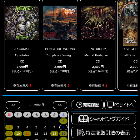
AXCXMXE
PUNCTURE WOUND
PUTRIDITY
DISFIGURED
Optofobia
Complete Carnag ...
Mental Prolapse ...
Fall Down In
CD
CD
CD
CD
2,000円
2,000円
2,400円
2,000
（税込2,200円）
（税込2,200円）
（税込2,640円）
（税込2,2
※在庫残り
3
※在庫残り
2
※在庫残り
2
※在庫残