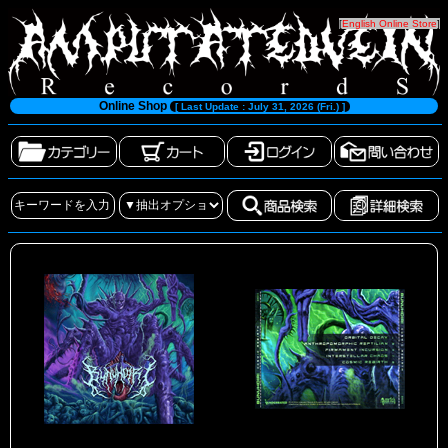
[
English Online Store
]
Online Shop
[ Last Update : July 31, 2026 (Fri.) ]