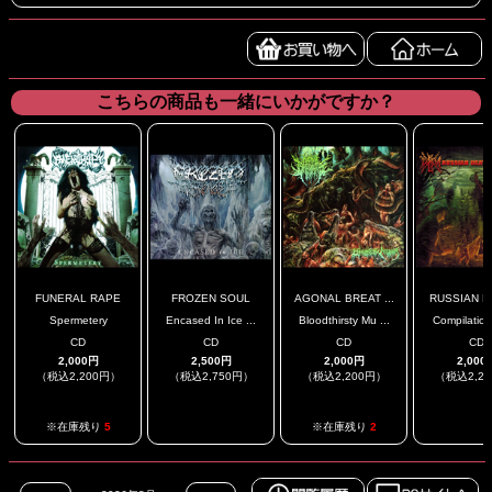
こちらの商品も一緒にいかがですか？
FUNERAL RAPE
FROZEN SOUL
AGONAL BREAT ...
RUSSIAN DE
Spermetery
Encased In Ice ...
Bloodthirsty Mu ...
Compilation
CD
CD
CD
CD
2,000円
2,500円
2,000円
2,000
（税込2,200円）
（税込2,750円）
（税込2,200円）
（税込2,2
.
.
※在庫残り
5
※在庫残り
2