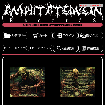
[
English Online Store
]
Online Shop
[ Last Update : July 31, 2026 (Fri.) ]