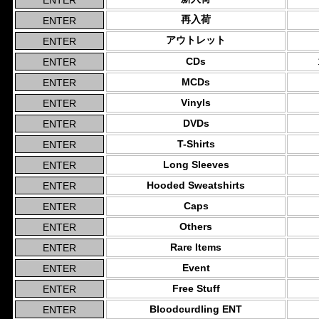
再入荷
アウトレット
CDs
MCDs
Vinyls
DVDs
T-Shirts
Long Sleeves
Hooded Sweatshirts
Caps
Others
Rare Items
Event
Free Stuff
Bloodcurdling ENT