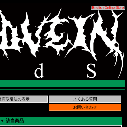
[
English Online Store
]
▼ 該当商品