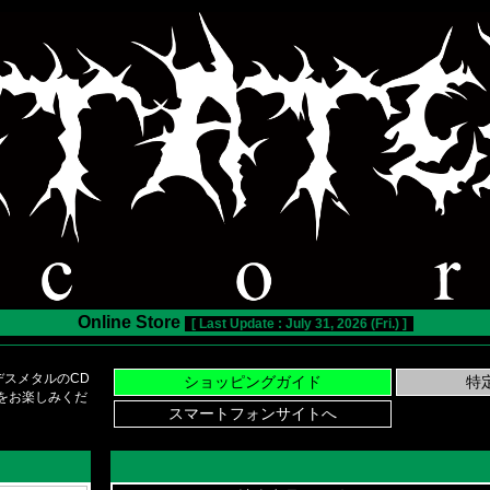
Online Store
[ Last Update : July 31, 2026 (Fri.) ]
スメタルのCD
い物をお楽しみくだ