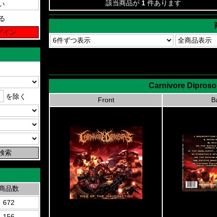
該当商品が
1
件あります
る
Carnivore Diprosop
を除く
Front
B
商品数
672
156