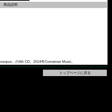
商品説明
prosopus」の4th CD。2024年Comatose Music。