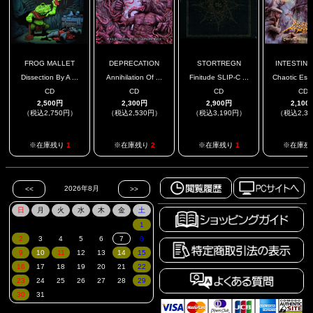
FROG MALLET
DEPRECATION
STORTREGN
INTESTINAL
Dissection By A ...
Annihilation Of ...
Finitude SLIP-C ...
Chaotic Esch
CD
CD
CD
CD
2,500円
2,300円
2,900円
2,100
（税込2,750円）
（税込2,530円）
（税込3,190円）
（税込2,3
※在庫残り
1
※在庫残り
2
※在庫残り
1
※在庫残