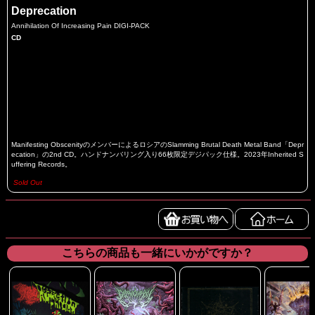
Deprecation
Annihilation Of Increasing Pain DIGI-PACK
CD
Manifesting ObscenityのメンバーによるロシアのSlamming Brutal Death Metal Band「Depr
ecation」の2nd CD。ハンドナンバリング入り66枚限定デジパック仕様。2023年Inherited S
uffering Records。
Sold Out
こちらの商品も一緒にいかがですか？