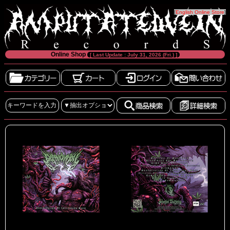
[
English Online Store
]
Online Shop
[ Last Update : July 31, 2026 (Fri.) ]