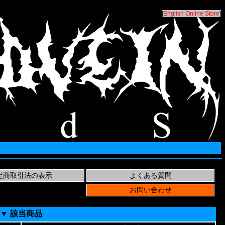
[
English Online Store
]
▼ 該当商品