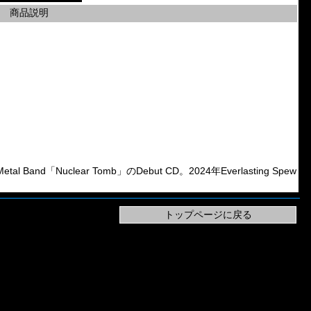
商品説明
l Band「Nuclear Tomb」のDebut CD。2024年Everlasting Spew