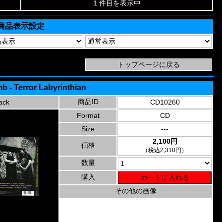
1 件目を表示中
商品表示設定
b - Terror Labyrinthian
商品ID
ack
CD10260
Format
CD
Size
---
2,100円
価格
（税込2,310円）
数量
購入
その他の画像