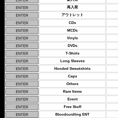
再入荷
アウトレット
CDs
MCDs
Vinyls
DVDs
T-Shirts
Long Sleeves
Hooded Sweatshirts
Caps
Others
Rare Items
Event
Free Stuff
Bloodcurdling ENT