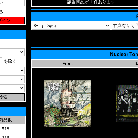
該当商品が
1
件あります
る
Nuclear Tom
を除く
Front
B
商品数
518
119