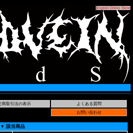
[
English Online Store
]
▼ 該当商品