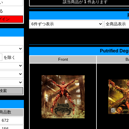
該当商品が
1
件あります
る
Putrified Deg
を除く
Front
B
商品数
672
156