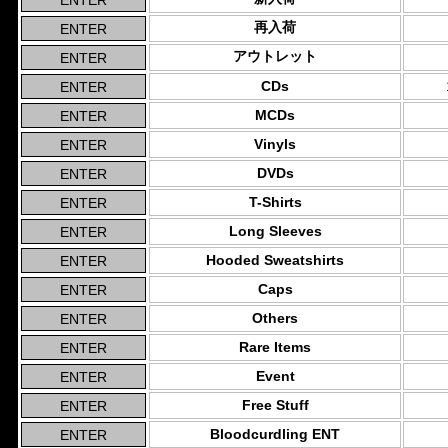
再入荷
アウトレット
CDs
MCDs
Vinyls
DVDs
T-Shirts
Long Sleeves
Hooded Sweatshirts
Caps
Others
Rare Items
Event
Free Stuff
Bloodcurdling ENT