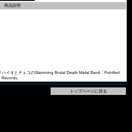
商品説明
オとチェコのSlamming Brutal Death Metal Band「Putrified
g Records。