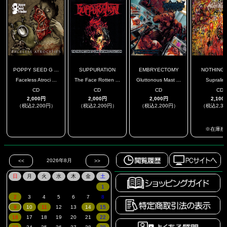
POPPY SEED G ...
SUPPURATION
EMBRYECTOMY
NOTHING
Faceless Atroci ...
The Face Rotten ...
Gluttonous Mast ...
Supralimi
CD
CD
CD
CD
2,000円
2,000円
2,000円
2,100
（税込2,200円）
（税込2,200円）
（税込2,200円）
（税込2,3
.
.
.
※在庫残