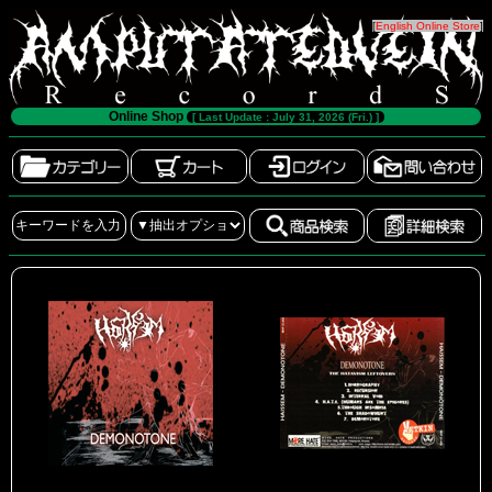
[
English Online Store
]
Online Shop
[ Last Update : July 31, 2026 (Fri.) ]