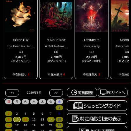
FARDEAUX
JUNGLE ROT
ARONIOUS
MORBI
The Den Has Bec ...
A Call To Arms ...
Perspicacity
Alienchrist 
CD
CD
CD
CD
2,300円
2,700円
2,100円
2,000
（税込2,530円）
（税込2,970円）
（税込2,310円）
（税込2,2
※在庫残り
4
※在庫残り
4
※在庫残り
2
※在庫残