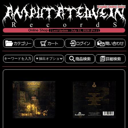
[
English Online Store
]
Online Shop
[ Last Update : July 31, 2026 (Fri.) ]