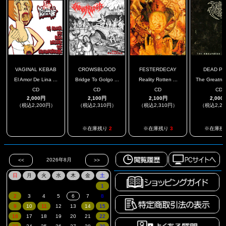
VAGINAL KEBAB
CROWSBLOOD
FESTERDECAY
DEAD PO
El Amor De Lina ...
Bridge To Golgo ...
Reality Rotten ...
The Greatnes
CD
CD
CD
CD
2,000円
2,100円
2,100円
2,000
（税込2,200円）
（税込2,310円）
（税込2,310円）
（税込2,2
.
※在庫残り
2
※在庫残り
3
※在庫残