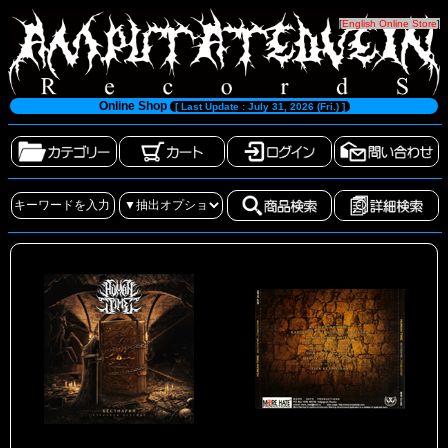
[
English Online Store
]
Online Shop
[ Last Update : July 31, 2026 (Fri.) ]