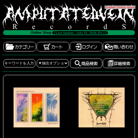
[
English Online Store
]
Online Shop
[ Last Update : July 31, 2026 (Fri.) ]