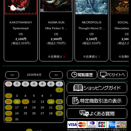
KAKOTHANASY
AGIMA SUN
NECROPOLIS
SOCIAL 
Dystomorph
Ultra Fiction S ...
Thought About D ...
Disociativa 
CD
CD
CD
CD
2,100円
2,500円
2,100円
2,000
（税込2,310円）
（税込2,750円）
（税込2,310円）
（税込2,2
.
※在庫残り
3
※在庫残り
2
※在庫残
Amputated Vein Recordsのクレジットカード決済はイプシ