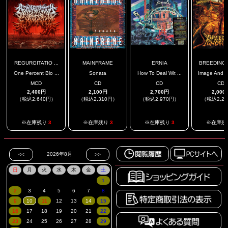
REGURGITATIO ...
MAINFRAME
ERNIA
BREEDING I
One Percent Blo ...
Sonata
How To Deal Wit ...
Image And Li
MCD
CD
CD
CD
2,400円
2,100円
2,700円
2,000
（税込2,640円）
（税込2,310円）
（税込2,970円）
（税込2,2
※在庫残り
3
※在庫残り
3
※在庫残り
3
※在庫残