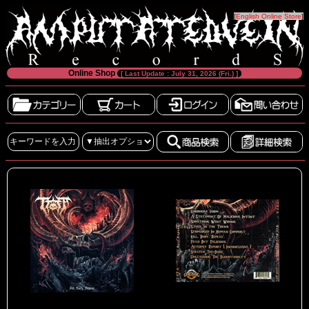
[
English Online Store
]
Online Shop
[ Last Update : July 31, 2026 (Fri.) ]