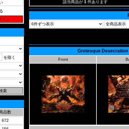
該当商品が
1
件あります
る
Grotesque Desecration
を除く
Front
B
商品数
672
156