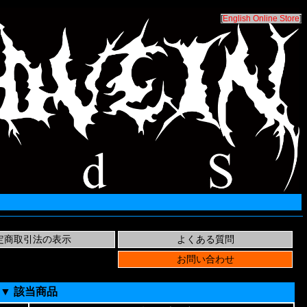
[
English Online Store
]
▼ 該当商品