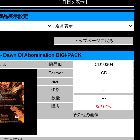
1 件目を表示中
商品表示設定
 - Dawn Of Abomination DIGI-PACK
商品ID
ack
CD10304
Format
CD
Size
---
価格
---
数量
---
購入
Sold Out
その他の画像