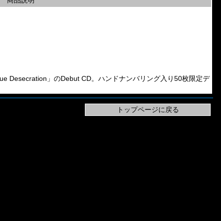
商品説明
rotesque Desecration」のDebut CD。ハンドナンバリング入り50枚限定デ