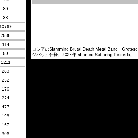
89
38
10769
2538
114
ロシアのSlamming Brutal Death Metal Band「G
50
ジパック仕様。2024年Inherited Suffering Records。
1211
203
252
176
224
477
198
167
306