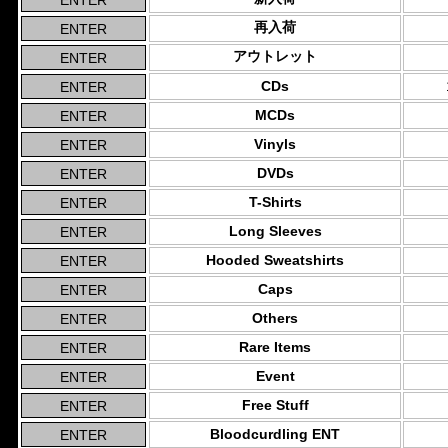
再入荷
アウトレット
CDs
MCDs
Vinyls
DVDs
T-Shirts
Long Sleeves
Hooded Sweatshirts
Caps
Others
Rare Items
Event
Free Stuff
Bloodcurdling ENT