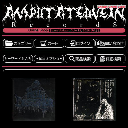
[
English Online Store
]
Online Shop
[ Last Update : July 31, 2026 (Fri.) ]