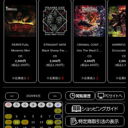
PERPETUAL
STRAIGHT HATE
CRANIAL CONT ...
HORRIFIC D
Memento Mori
Black Sheep Par ...
Into The Ward C ...
Excruciating
CD
CD
CD
CD
2,000円
2,000円
4,000円
2,000
（税込2,200円）
（税込2,200円）
（税込4,400円）
（税込2,2
※在庫残り
4
※在庫残り
5
※在庫残り
1
※在庫残