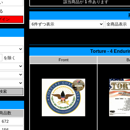
該当商品が
1
件あります
る
Torture - 4 Endu
を除く
Front
B
商品数
672
156