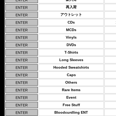
再入荷
アウトレット
CDs
MCDs
Vinyls
DVDs
T-Shirts
Long Sleeves
Hooded Sweatshirts
Caps
Others
Rare Items
Event
Free Stuff
Bloodcurdling ENT