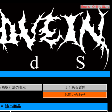
[
English Online Store
]
▼ 該当商品