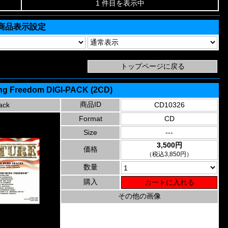
1 件目を表示中
商品表示設定
ring Freedom DIGI-PACK (2CD)
商品ID
ack
CD10326
Format
CD
Size
---
3,500円
価格
（税込3,850円）
数量
購入
その他の画像