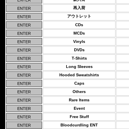
再入荷
アウトレット
CDs
MCDs
Vinyls
DVDs
T-Shirts
Long Sleeves
Hooded Sweatshirts
Caps
Others
Rare Items
Event
Free Stuff
Bloodcurdling ENT