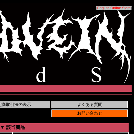
[
English Online Store
]
▼ 該当商品