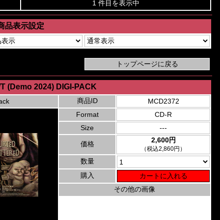
1 件目を表示中
商品表示設定
/T (Demo 2024) DIGI-PACK
商品ID
ack
MCD2372
Format
CD-R
Size
---
2,600円
価格
（税込2,860円）
数量
購入
その他の画像