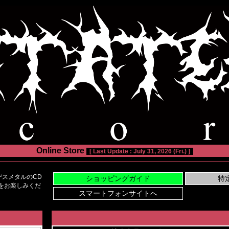
Online Store
[ Last Update : July 31, 2026 (Fri.) ]
スメタルのCD
い物をお楽しみくだ