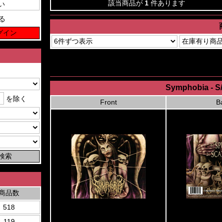
該当商品が
1
件あります
る
Symphobia - S
を除く
Front
B
商品数
518
119