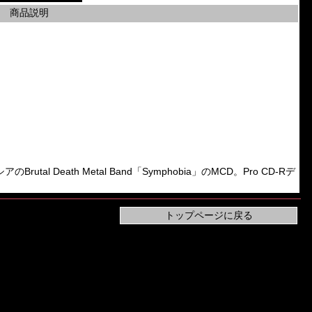
商品説明
のBrutal Death Metal Band「Symphobia」のMCD。Pro CD-Rデ