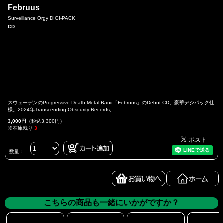
Februus
Surveillance Orgy DIGI-PACK
CD
スウェーデンのProgressive Death Metal Band「Februus」のDebut CD。豪華デジパック仕
様。2024年Transcending Obscurity Records。
3,000円
（税込3,300円）
※在庫残り
3
数量：
こちらの商品も一緒にいかがですか？