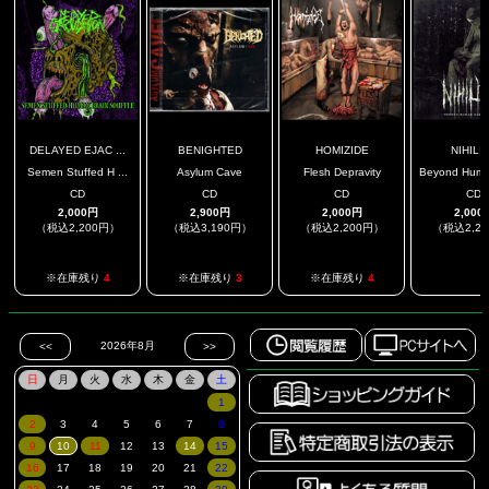
DELAYED EJAC ...
BENIGHTED
HOMIZIDE
NIHILI
Semen Stuffed H ...
Asylum Cave
Flesh Depravity
Beyond Human
CD
CD
CD
CD
2,000円
2,900円
2,000円
2,000
（税込2,200円）
（税込3,190円）
（税込2,200円）
（税込2,2
.
※在庫残り
4
※在庫残り
3
※在庫残り
4