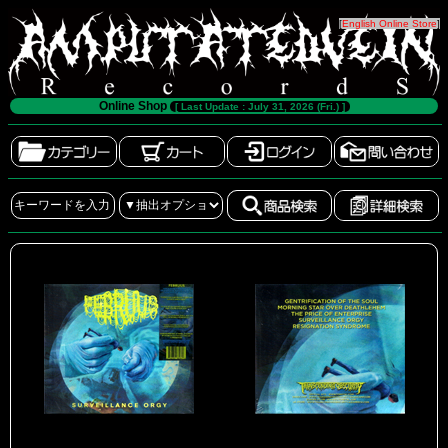
[
English Online Store
]
Online Shop
[ Last Update : July 31, 2026 (Fri.) ]