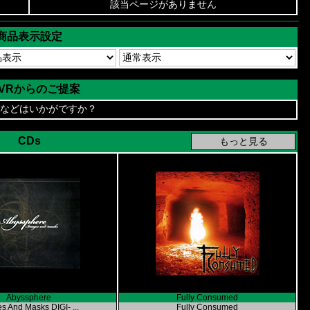
該当ページがありません
商品表示設定
AVRからのご提案
などはいかがですか？
CDs
Abyssphere
Fully Consumed
s And Masks DIGI- ...
Fully Consumed