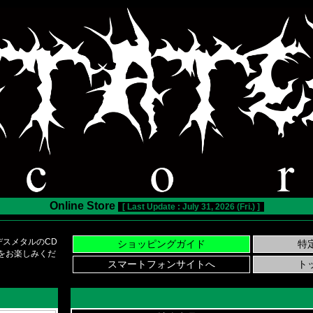
Online Store
[ Last Update : July 31, 2026 (Fri.) ]
スメタルのCD
い物をお楽しみくだ