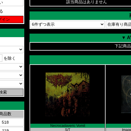
該当商品はありません
る
▼ 
下記商品
を除く
商品数
518
Necrocadaveric Vomit
S/T
Image
119