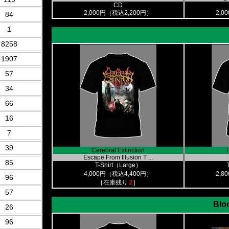
CD
2,000円（税込2,200円）
2,0
84
1
8258
1907
57
34
66
16
7
39
Cerebral Extinction
Escape From Illusion T ...
85
T-Shirt（Large）
4,000円（税込4,400円）
2,8
96
［在庫残り
2
］
57
Blo
26
96