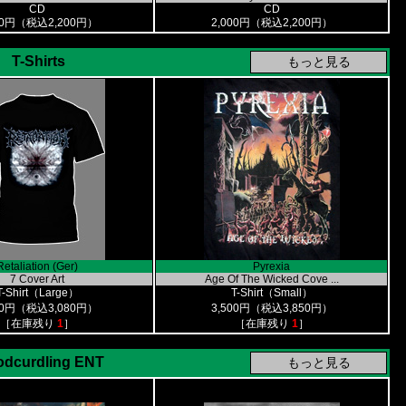
CD
CD
00円（税込2,200円）
2,000円（税込2,200円）
T-Shirts
Retaliation (Ger)
Pyrexia
7 Cover Art
Age Of The Wicked Cove ...
T-Shirt（Large）
T-Shirt（Small）
00円（税込3,080円）
3,500円（税込3,850円）
［在庫残り
1
］
［在庫残り
1
］
odcurdling ENT