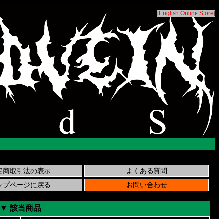
[
English Online Store
]
▼ 該当商品