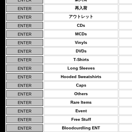
再入荷
アウトレット
CDs
MCDs
Vinyls
DVDs
T-Shirts
Long Sleeves
Hooded Sweatshirts
Caps
Others
Rare Items
Event
Free Stuff
Bloodcurdling ENT