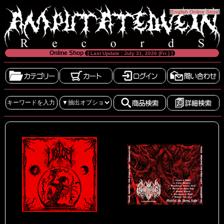
[
English Online Store
]
Online Shop
[ Last Update : July 31, 2026 (Fri.) ]