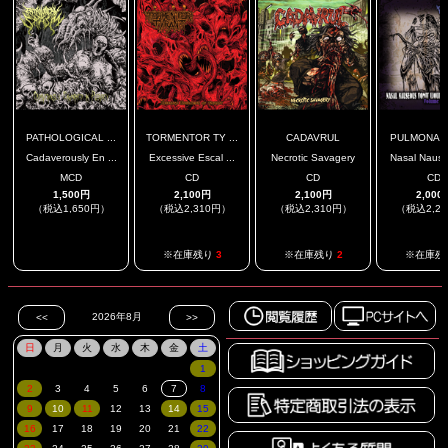
PATHOLOGICAL ...
TORMENTOR TY ...
CADAVRUL
PULMONARY 
Cadaverously En ...
Excessive Escal ...
Necrotic Savagery
Nasal Nause
MCD
CD
CD
CD
1,500円
2,100円
2,100円
2,000
（税込1,650円）
（税込2,310円）
（税込2,310円）
（税込2,2
.
※在庫残り
3
※在庫残り
2
※在庫残