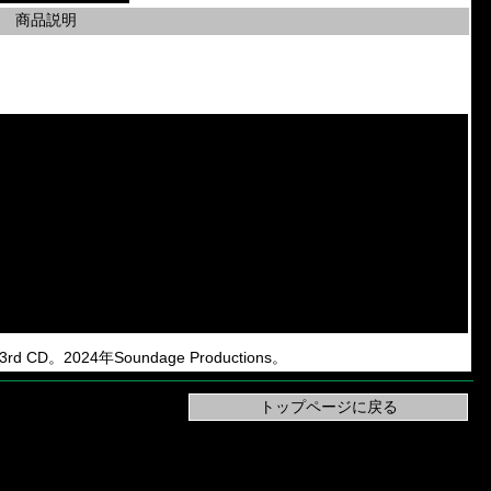
商品説明
3rd CD。2024年Soundage Productions。