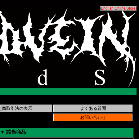
[
English Online Store
]
▼ 該当商品