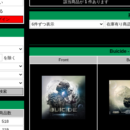
該当商品が
1
件あります
る
Buicide -
を除く
Front
B
商品数
518
119