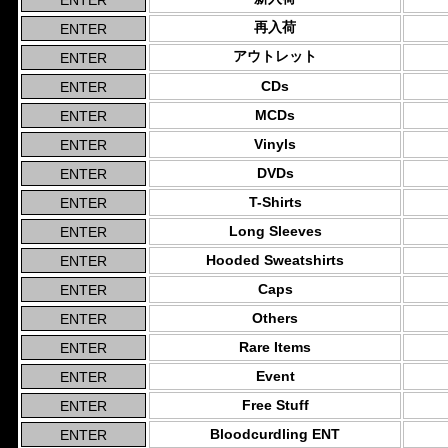
再入荷
アウトレット
CDs
MCDs
Vinyls
DVDs
T-Shirts
Long Sleeves
Hooded Sweatshirts
Caps
Others
Rare Items
Event
Free Stuff
Bloodcurdling ENT