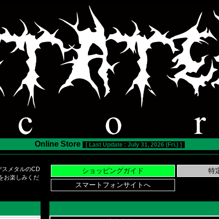
Online Store
[ Last Update : July 31, 2026 (Fri.) ]
スメタルのCD
い物をお楽しみくだ