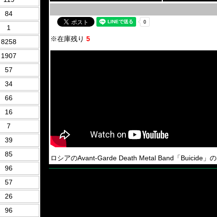
84
1
※在庫残り
5
8258
1907
57
34
66
16
7
39
85
ロシアのAvant-Garde Death Metal Band「Buicide」の
96
57
26
96